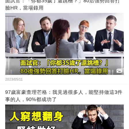
面試官：「你都35歲了還跳槽？」80后強勢回答打
臉HR，當場錄用
2023/05/11
97歲富豪查理芒格：我見過很多人，能堅持做這3件
事的人，90%都成功了