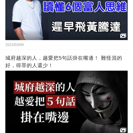
2023/03/09
城府越深的人，越愛把5句話掛在嘴邊！ 難怪混的
好，得罪的人還少！