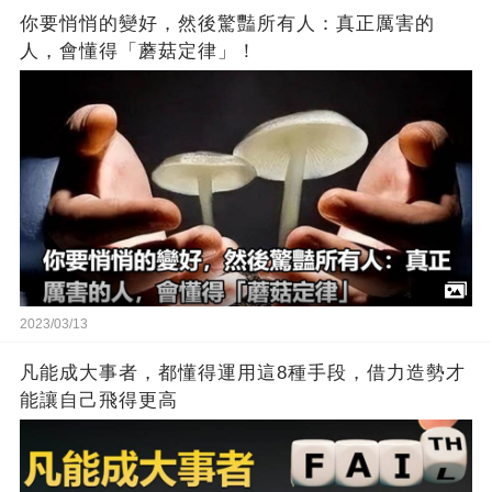
你要悄悄的變好，然後驚豔所有人：真正厲害的
人，會懂得「蘑菇定律」！
2023/03/13
凡能成大事者，都懂得運用這8種手段，借力造勢才
能讓自己飛得更高